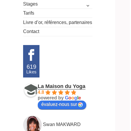
ouvrir
Stages
le
Tarifs
sous-
menu
Livre d’or, références, partenaires
Contact
619
Likes
La Maison du Yoga
4.8
powered by
G
o
o
g
l
e
évaluez-nous sur
Swan MAKWARD