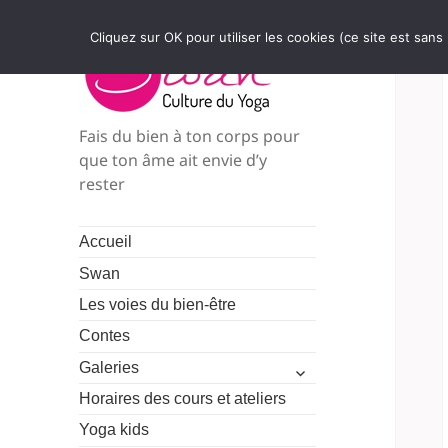
Cliquez sur OK pour utiliser les cookies (ce site est sans
Fais du bien à ton corps pour
que ton âme ait envie d’y
rester
Accueil
Swan
Les voies du bien-être
Contes
ouvrir
Galeries
le
Horaires des cours et ateliers
sous-
menu
Yoga kids