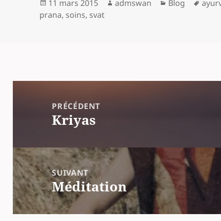
Publié
Auteur
Catégories
Mots
11 mars 2015
admswan
Blog
ayur
le
clés
prana
,
soins
,
svat
Navigation
de
PRÉCÉDENT
l’article
Kriyas
Article
précédent :
SUIVANT
Méditation
Article
suivant :