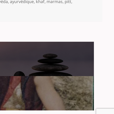
-
véda
,
ayurvédique
,
khaf
,
marmas
,
pitt
,