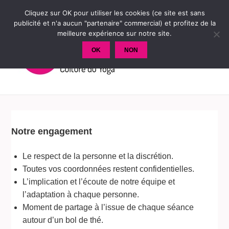
Cliquez sur OK pour utiliser les cookies (ce site est sans
publicité et n'a aucun "partenaire" commercial) et profitez de la
meilleure expérience sur notre site.
OK
NON
MENU
ET
WIDGETS
Notre engagement
Le respect de la personne et la discrétion.
Toutes vos coordonnées restent confidentielles.
L’implication et l’écoute de notre équipe et
l’adaptation à chaque personne.
Moment de partage à l’issue de chaque séance
autour d’un bol de thé.