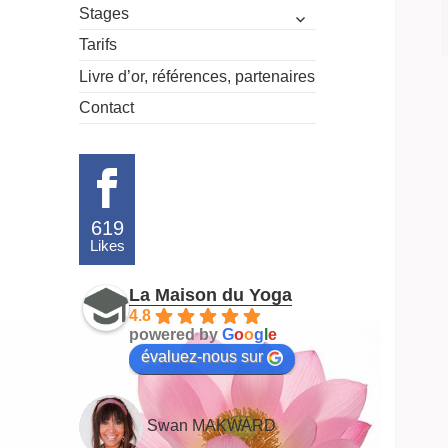
ouvrir
Stages
le
Tarifs
sous-
menu
Livre d’or, références, partenaires
Contact
619
Likes
La Maison du Yoga
4.8
powered by
G
o
o
g
l
e
évaluez-nous sur
Swan MAKWARD