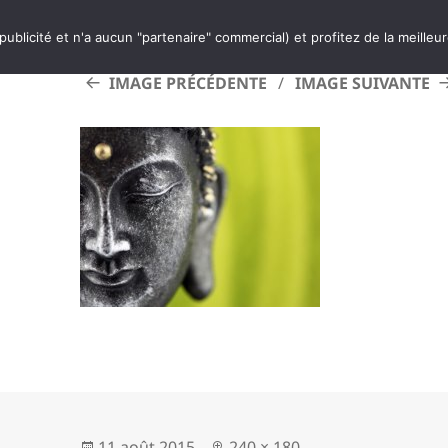
 publicité et n'a aucun "partenaire" commercial) et profitez de la meilleu
IMAGE PRÉCÉDENTE
IMAGE SUIVANTE
Publié
Taille
11 août 2015
240 × 180