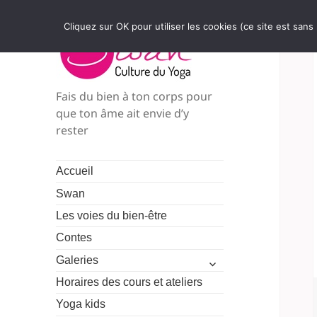
Cliquez sur OK pour utiliser les cookies (ce site est sans
Fais du bien à ton corps pour
que ton âme ait envie d’y
rester
Accueil
Swan
Les voies du bien-être
Contes
ouvrir
Galeries
le
Horaires des cours et ateliers
sous-
menu
Yoga kids