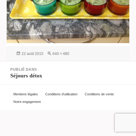
Publié
Taille
22 août 2015
640 × 480
le
réelle
Navigation
PUBLIÉ DANS
de
Séjours détox
l’article
Mentions légales
Conditions d'utilisation
Conditions de vente
Notre engagement