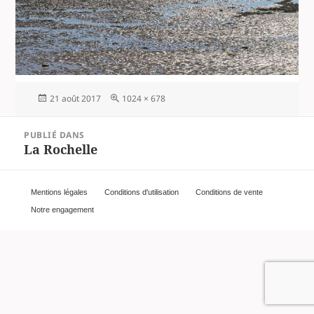
Publié
Taille
21 août 2017
1024 × 678
le
réelle
Navigation
PUBLIÉ DANS
de
La Rochelle
l’article
Mentions légales
Conditions d'utilisation
Conditions de vente
Notre engagement