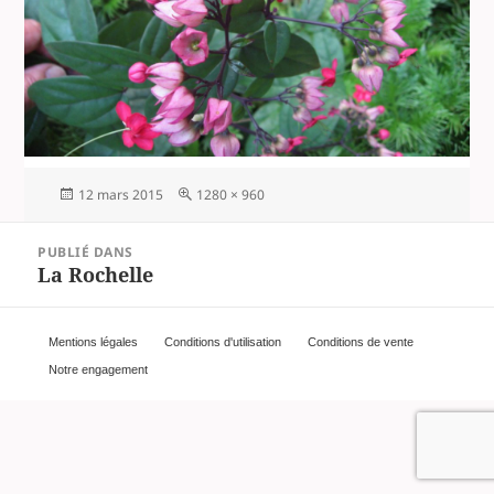
Publié
Taille
12 mars 2015
1280 × 960
le
réelle
Navigation
PUBLIÉ DANS
de
La Rochelle
l’article
Mentions légales
Conditions d'utilisation
Conditions de vente
Notre engagement