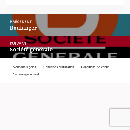
Navigation
PRÉCÉDENT
de
Boulanger
Article
l’article
précédent :
SUIVANT
Société générale
Article
suivant :
Mentions légales
Conditions d'utilisation
Conditions de vente
Notre engagement